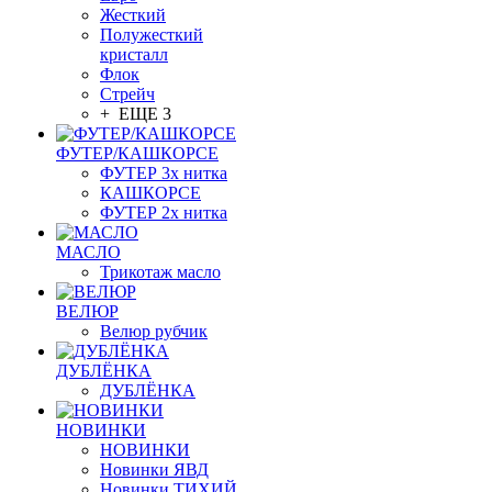
Жесткий
Полужесткий
кристалл
Флок
Стрейч
+ ЕЩЕ 3
ФУТЕР/КАШКОРСЕ
ФУТЕР 3х нитка
КАШКОРСЕ
ФУТЕР 2х нитка
МАСЛО
Трикотаж масло
ВЕЛЮР
Велюр рубчик
ДУБЛЁНКА
ДУБЛЁНКА
НОВИНКИ
НОВИНКИ
Новинки ЯВД
Новинки ТИХИЙ