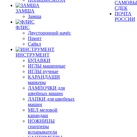
САМОВЫ
СДЕК
ЗАМША
ПОЧТА
Замша
РОССИИ
ФЛИС
Двусторонний начёс
Принт
Сайкл
ИНСТРУМЕНТ
БУЛАВКИ
ИГЛЫ машинные
ИГЛЫ ручные
КАРАНДАШИ
маркеры
ЛАМПОЧКИ для
швейных машин
ЛАПКИ для швейных
машин
МЕЛ меловой
карандаш
НОЖНИЦЫ
снипперы
вспарыватели