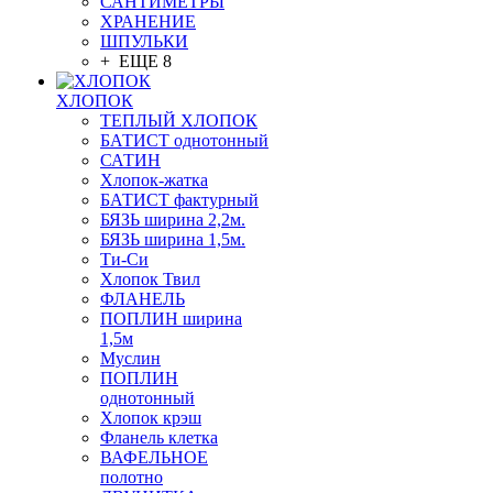
САНТИМЕТРЫ
ХРАНЕНИЕ
ШПУЛЬКИ
+ ЕЩЕ 8
ХЛОПОК
ТЕПЛЫЙ ХЛОПОК
БАТИСТ однотонный
САТИН
Хлопок-жатка
БАТИСТ фактурный
БЯЗЬ ширина 2,2м.
БЯЗЬ ширина 1,5м.
Ти-Си
Хлопок Твил
ФЛАНЕЛЬ
ПОПЛИН ширина
1,5м
Муслин
ПОПЛИН
однотонный
Хлопок крэш
Фланель клетка
ВАФЕЛЬНОЕ
полотно