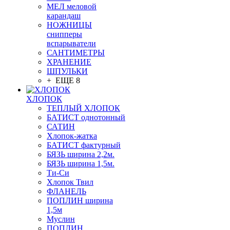
МЕЛ меловой
карандаш
НОЖНИЦЫ
снипперы
вспарыватели
САНТИМЕТРЫ
ХРАНЕНИЕ
ШПУЛЬКИ
+ ЕЩЕ 8
ХЛОПОК
ТЕПЛЫЙ ХЛОПОК
БАТИСТ однотонный
САТИН
Хлопок-жатка
БАТИСТ фактурный
БЯЗЬ ширина 2,2м.
БЯЗЬ ширина 1,5м.
Ти-Си
Хлопок Твил
ФЛАНЕЛЬ
ПОПЛИН ширина
1,5м
Муслин
ПОПЛИН