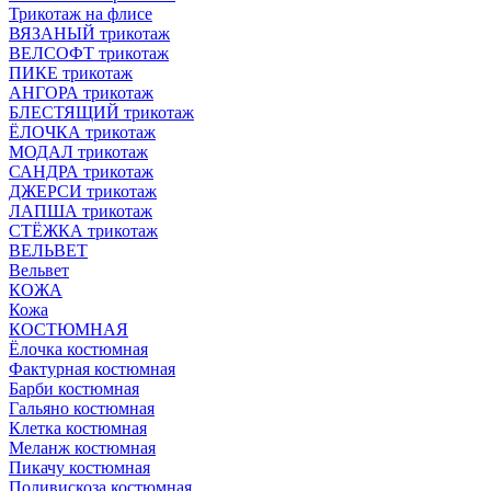
Трикотаж на флисе
ВЯЗАНЫЙ трикотаж
ВЕЛСОФТ трикотаж
ПИКЕ трикотаж
АНГОРА трикотаж
БЛЕСТЯЩИЙ трикотаж
ЁЛОЧКА трикотаж
МОДАЛ трикотаж
САНДРА трикотаж
ДЖЕРСИ трикотаж
ЛАПША трикотаж
СТЁЖКА трикотаж
ВЕЛЬВЕТ
Вельвет
КОЖА
Кожа
КОСТЮМНАЯ
Ёлочка костюмная
Фактурная костюмная
Барби костюмная
Гальяно костюмная
Клетка костюмная
Меланж костюмная
Пикачу костюмная
Поливискоза костюмная