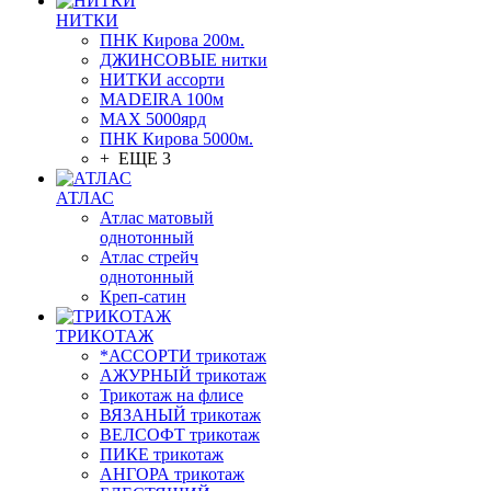
НИТКИ
ПНК Кирова 200м.
ДЖИНСОВЫЕ нитки
НИТКИ ассорти
MADEIRA 100м
МАХ 5000ярд
ПНК Кирова 5000м.
+ ЕЩЕ 3
АТЛАС
Атлас матовый
однотонный
Атлас стрейч
однотонный
Креп-сатин
ТРИКОТАЖ
*АССОРТИ трикотаж
АЖУРНЫЙ трикотаж
Трикотаж на флисе
ВЯЗАНЫЙ трикотаж
ВЕЛСОФТ трикотаж
ПИКЕ трикотаж
АНГОРА трикотаж