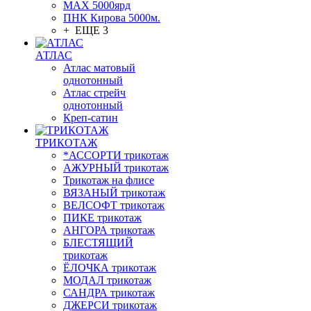
МАХ 5000ярд
ПНК Кирова 5000м.
+ ЕЩЕ 3
АТЛАС
Атлас матовый
однотонный
Атлас стрейч
однотонный
Креп-сатин
ТРИКОТАЖ
*АССОРТИ трикотаж
АЖУРНЫЙ трикотаж
Трикотаж на флисе
ВЯЗАНЫЙ трикотаж
ВЕЛСОФТ трикотаж
ПИКЕ трикотаж
АНГОРА трикотаж
БЛЕСТЯЩИЙ
трикотаж
ЁЛОЧКА трикотаж
МОДАЛ трикотаж
САНДРА трикотаж
ДЖЕРСИ трикотаж