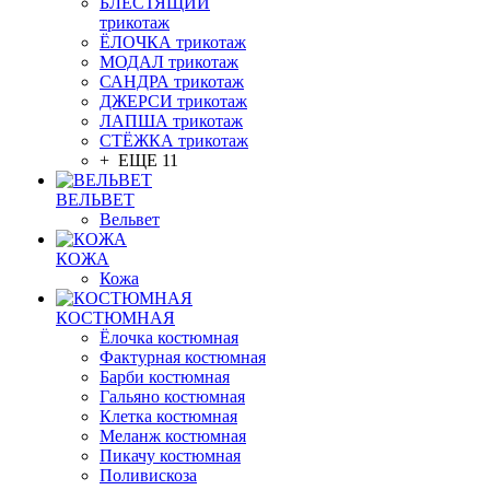
БЛЕСТЯЩИЙ
трикотаж
ЁЛОЧКА трикотаж
МОДАЛ трикотаж
САНДРА трикотаж
ДЖЕРСИ трикотаж
ЛАПША трикотаж
СТЁЖКА трикотаж
+ ЕЩЕ 11
ВЕЛЬВЕТ
Вельвет
КОЖА
Кожа
КОСТЮМНАЯ
Ёлочка костюмная
Фактурная костюмная
Барби костюмная
Гальяно костюмная
Клетка костюмная
Меланж костюмная
Пикачу костюмная
Поливискоза