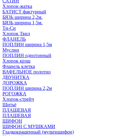
САТИН
Хлопок-жатка
БАТИСТ фактурный
БЯЗЬ ширина 2,2м.
БЯЗЬ ширина 1,5м.
Ти-Си
Хлопок Твил
ФЛАНЕЛЬ
ПОПЛИН ширина 1,5м
Муслин
ПОПЛИН однотонный
Хлопок крэш
Фланель клетка
ВАФЕЛЬНОЕ полотно
ДВУНИТКА
ДОРОЖКА
ПОПЛИН ширина 2,2м
РОГОЖКА
Хлопок-стрейч
Шитьё
ПЛАЩЕВАЯ
ПЛАЩЕВАЯ
ШИФОН
ШИФОН С МУШКАМИ
Гладкокрашенный (мультишифон)