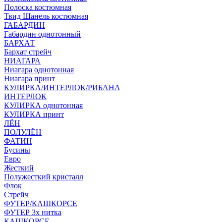
Полоска костюмная
Твид Шанель костюмная
ГАБАРДИН
Габардин однотонный
БАРХАТ
Бархат стрейч
НИАГАРА
Ниагара однотонная
Ниагара принт
КУЛИРКА/ИНТЕРЛОК/РИБАНА
ИНТЕРЛОК
КУЛИРКА однотонная
КУЛИРКА принт
ЛЁН
ПОЛУЛЁН
ФАТИН
Бусины
Евро
Жесткий
Полужесткий кристалл
Флок
Стрейч
ФУТЕР/КАШКОРСЕ
ФУТЕР 3х нитка
КАШКОРСЕ