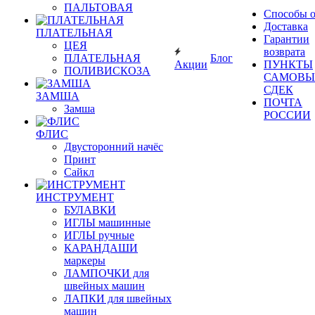
ПАЛЬТОВАЯ
Способы 
Доставка
ПЛАТЕЛЬНАЯ
Гарантии
ЦЕЯ
возврата
ПЛАТЕЛЬНАЯ
Блог
Акции
ПУНКТЫ
ПОЛИВИСКОЗА
САМОВЫ
СДЕК
ЗАМША
ПОЧТА
Замша
РОССИИ
ФЛИС
Двусторонний начёс
Принт
Сайкл
ИНСТРУМЕНТ
БУЛАВКИ
ИГЛЫ машинные
ИГЛЫ ручные
КАРАНДАШИ
маркеры
ЛАМПОЧКИ для
швейных машин
ЛАПКИ для швейных
машин