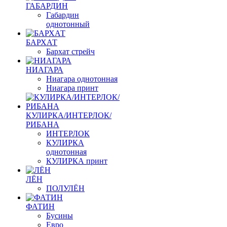
ГАБАРДИН
Габардин
однотонный
БАРХАТ
Бархат стрейч
НИАГАРА
Ниагара однотонная
Ниагара принт
КУЛИРКА/ИНТЕРЛОК/
РИБАНА
ИНТЕРЛОК
КУЛИРКА
однотонная
КУЛИРКА принт
ЛЁН
ПОЛУЛЁН
ФАТИН
Бусины
Евро