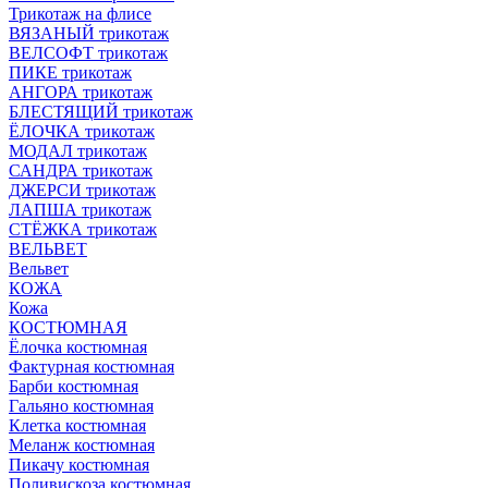
Трикотаж на флисе
ВЯЗАНЫЙ трикотаж
ВЕЛСОФТ трикотаж
ПИКЕ трикотаж
АНГОРА трикотаж
БЛЕСТЯЩИЙ трикотаж
ЁЛОЧКА трикотаж
МОДАЛ трикотаж
САНДРА трикотаж
ДЖЕРСИ трикотаж
ЛАПША трикотаж
СТЁЖКА трикотаж
ВЕЛЬВЕТ
Вельвет
КОЖА
Кожа
КОСТЮМНАЯ
Ёлочка костюмная
Фактурная костюмная
Барби костюмная
Гальяно костюмная
Клетка костюмная
Меланж костюмная
Пикачу костюмная
Поливискоза костюмная