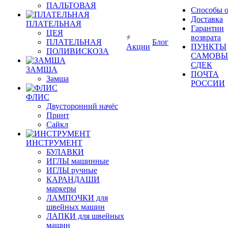
ПАЛЬТОВАЯ
Способы 
Доставка
ПЛАТЕЛЬНАЯ
Гарантии
ЦЕЯ
возврата
ПЛАТЕЛЬНАЯ
Блог
Акции
ПУНКТЫ
ПОЛИВИСКОЗА
САМОВЫ
СДЕК
ЗАМША
ПОЧТА
Замша
РОССИИ
ФЛИС
Двусторонний начёс
Принт
Сайкл
ИНСТРУМЕНТ
БУЛАВКИ
ИГЛЫ машинные
ИГЛЫ ручные
КАРАНДАШИ
маркеры
ЛАМПОЧКИ для
швейных машин
ЛАПКИ для швейных
машин