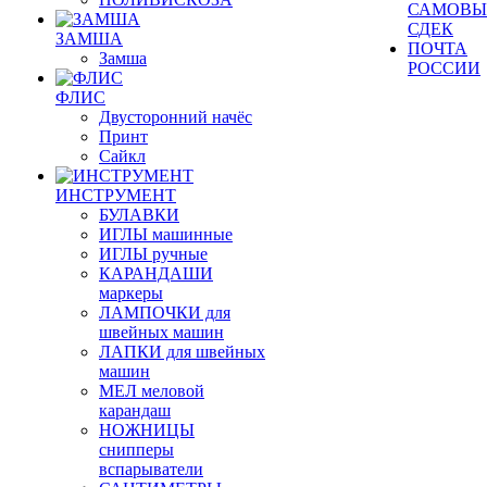
САМОВЫ
СДЕК
ЗАМША
ПОЧТА
Замша
РОССИИ
ФЛИС
Двусторонний начёс
Принт
Сайкл
ИНСТРУМЕНТ
БУЛАВКИ
ИГЛЫ машинные
ИГЛЫ ручные
КАРАНДАШИ
маркеры
ЛАМПОЧКИ для
швейных машин
ЛАПКИ для швейных
машин
МЕЛ меловой
карандаш
НОЖНИЦЫ
снипперы
вспарыватели