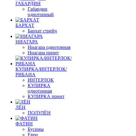
ГАБАРДИН
Габардин
однотонный
БАРХАТ
Бархат стрейч
НИАГАРА
Ниагара однотонная
Ниагара принт
КУЛИРКА/ИНТЕРЛОК/
РИБАНА
ИНТЕРЛОК
КУЛИРКА
однотонная
КУЛИРКА принт
ЛЁН
ПОЛУЛЁН
ФАТИН
Бусины
Евро