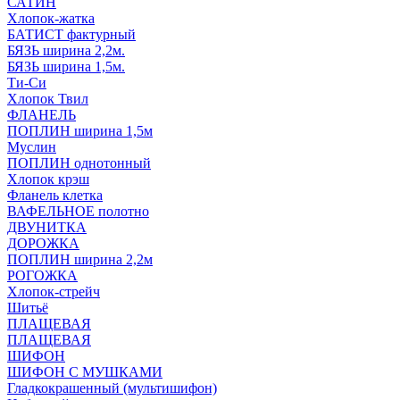
САТИН
Хлопок-жатка
БАТИСТ фактурный
БЯЗЬ ширина 2,2м.
БЯЗЬ ширина 1,5м.
Ти-Си
Хлопок Твил
ФЛАНЕЛЬ
ПОПЛИН ширина 1,5м
Муслин
ПОПЛИН однотонный
Хлопок крэш
Фланель клетка
ВАФЕЛЬНОЕ полотно
ДВУНИТКА
ДОРОЖКА
ПОПЛИН ширина 2,2м
РОГОЖКА
Хлопок-стрейч
Шитьё
ПЛАЩЕВАЯ
ПЛАЩЕВАЯ
ШИФОН
ШИФОН С МУШКАМИ
Гладкокрашенный (мультишифон)