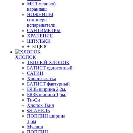
МЕЛ меловой
карандаш
НОЖНИЦЫ
снипперы
вспарыватели
САНТИМЕТРЫ
ХРАНЕНИЕ
ШПУЛЬКИ
+ ЕЩЕ 8
ХЛОПОК
ТЕПЛЫЙ ХЛОПОК
БАТИСТ однотонный
САТИН
Хлопок-жатка
БАТИСТ фактурный
БЯЗЬ ширина 2,2м.
БЯЗЬ ширина 1,5м.
Ти-Си
Хлопок Твил
ФЛАНЕЛЬ
ПОПЛИН ширина
1,5м
Муслин
ПОПЛИН