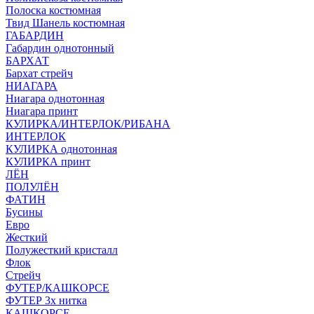
Полоска костюмная
Твид Шанель костюмная
ГАБАРДИН
Габардин однотонный
БАРХАТ
Бархат стрейч
НИАГАРА
Ниагара однотонная
Ниагара принт
КУЛИРКА/ИНТЕРЛОК/РИБАНА
ИНТЕРЛОК
КУЛИРКА однотонная
КУЛИРКА принт
ЛЁН
ПОЛУЛЁН
ФАТИН
Бусины
Евро
Жесткий
Полужесткий кристалл
Флок
Стрейч
ФУТЕР/КАШКОРСЕ
ФУТЕР 3х нитка
КАШКОРСЕ