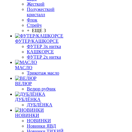
Жесткий
Полужесткий
кристалл
Флок
Стрейч
+ ЕЩЕ 3
ФУТЕР/КАШКОРСЕ
ФУТЕР 3х нитка
КАШКОРСЕ
ФУТЕР 2х нитка
МАСЛО
Трикотаж масло
ВЕЛЮР
Велюр рубчик
ДУБЛЁНКА
ДУБЛЁНКА
НОВИНКИ
НОВИНКИ
Новинки ЯВД
Новинки ТИХИЙ