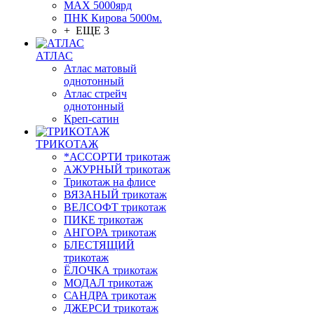
МАХ 5000ярд
ПНК Кирова 5000м.
+ ЕЩЕ 3
АТЛАС
Атлас матовый
однотонный
Атлас стрейч
однотонный
Креп-сатин
ТРИКОТАЖ
*АССОРТИ трикотаж
АЖУРНЫЙ трикотаж
Трикотаж на флисе
ВЯЗАНЫЙ трикотаж
ВЕЛСОФТ трикотаж
ПИКЕ трикотаж
АНГОРА трикотаж
БЛЕСТЯЩИЙ
трикотаж
ЁЛОЧКА трикотаж
МОДАЛ трикотаж
САНДРА трикотаж
ДЖЕРСИ трикотаж