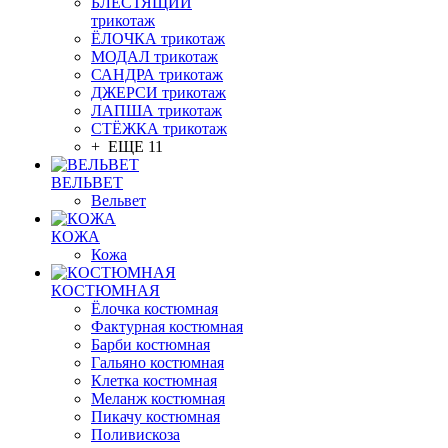
БЛЕСТЯЩИЙ
трикотаж
ЁЛОЧКА трикотаж
МОДАЛ трикотаж
САНДРА трикотаж
ДЖЕРСИ трикотаж
ЛАПША трикотаж
СТЁЖКА трикотаж
+ ЕЩЕ 11
ВЕЛЬВЕТ
Вельвет
КОЖА
Кожа
КОСТЮМНАЯ
Ёлочка костюмная
Фактурная костюмная
Барби костюмная
Гальяно костюмная
Клетка костюмная
Меланж костюмная
Пикачу костюмная
Поливискоза