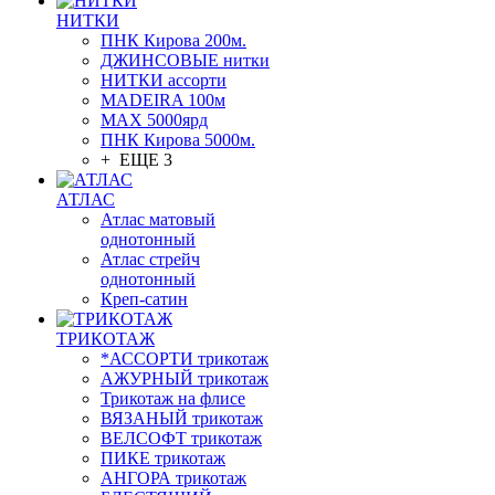
НИТКИ
ПНК Кирова 200м.
ДЖИНСОВЫЕ нитки
НИТКИ ассорти
MADEIRA 100м
МАХ 5000ярд
ПНК Кирова 5000м.
+ ЕЩЕ 3
АТЛАС
Атлас матовый
однотонный
Атлас стрейч
однотонный
Креп-сатин
ТРИКОТАЖ
*АССОРТИ трикотаж
АЖУРНЫЙ трикотаж
Трикотаж на флисе
ВЯЗАНЫЙ трикотаж
ВЕЛСОФТ трикотаж
ПИКЕ трикотаж
АНГОРА трикотаж