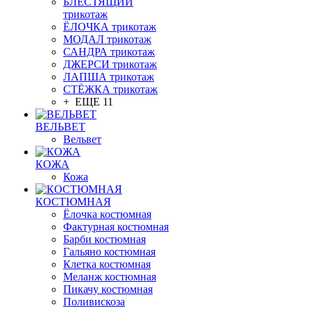
БЛЕСТЯЩИЙ
трикотаж
ЁЛОЧКА трикотаж
МОДАЛ трикотаж
САНДРА трикотаж
ДЖЕРСИ трикотаж
ЛАПША трикотаж
СТЁЖКА трикотаж
+ ЕЩЕ 11
ВЕЛЬВЕТ
Вельвет
КОЖА
Кожа
КОСТЮМНАЯ
Ёлочка костюмная
Фактурная костюмная
Барби костюмная
Гальяно костюмная
Клетка костюмная
Меланж костюмная
Пикачу костюмная
Поливискоза