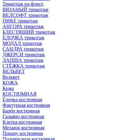
Трикотаж на флисе
ВЯЗАНЫЙ трикотаж
ВЕЛСОФТ трикотаж
ПИКЕ трикотаж
АНГОРА трикотаж
БЛЕСТЯЩИЙ трикотаж
ЁЛОЧКА трикотаж
МОДАЛ трикотаж
САНДРА трикотаж
ДЖЕРСИ трикотаж
ЛАПША трикотаж
СТЁЖКА трикотаж
ВЕЛЬВЕТ
Вельвет
КОЖА
Кожа
КОСТЮМНАЯ
Ёлочка костюмная
Фактурная костюмная
Барби костюмная
Гальяно костюмная
Клетка костюмная
Меланж костюмная
Пикачу костюмная
Поливискоза костюмная