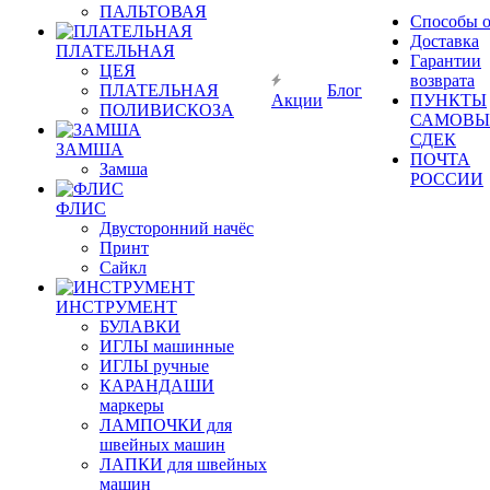
ПАЛЬТОВАЯ
Способы 
Доставка
ПЛАТЕЛЬНАЯ
Гарантии
ЦЕЯ
возврата
ПЛАТЕЛЬНАЯ
Блог
Акции
ПУНКТЫ
ПОЛИВИСКОЗА
САМОВЫ
СДЕК
ЗАМША
ПОЧТА
Замша
РОССИИ
ФЛИС
Двусторонний начёс
Принт
Сайкл
ИНСТРУМЕНТ
БУЛАВКИ
ИГЛЫ машинные
ИГЛЫ ручные
КАРАНДАШИ
маркеры
ЛАМПОЧКИ для
швейных машин
ЛАПКИ для швейных
машин