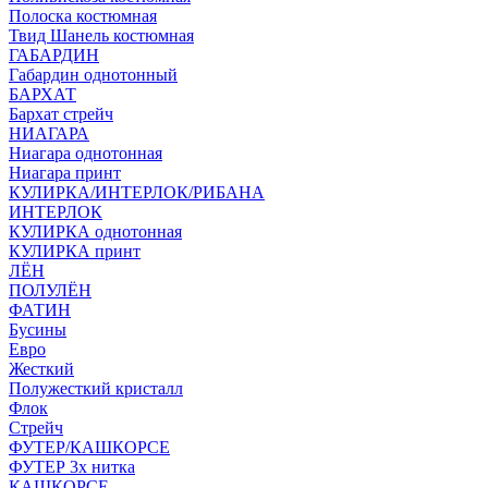
Полоска костюмная
Твид Шанель костюмная
ГАБАРДИН
Габардин однотонный
БАРХАТ
Бархат стрейч
НИАГАРА
Ниагара однотонная
Ниагара принт
КУЛИРКА/ИНТЕРЛОК/РИБАНА
ИНТЕРЛОК
КУЛИРКА однотонная
КУЛИРКА принт
ЛЁН
ПОЛУЛЁН
ФАТИН
Бусины
Евро
Жесткий
Полужесткий кристалл
Флок
Стрейч
ФУТЕР/КАШКОРСЕ
ФУТЕР 3х нитка
КАШКОРСЕ