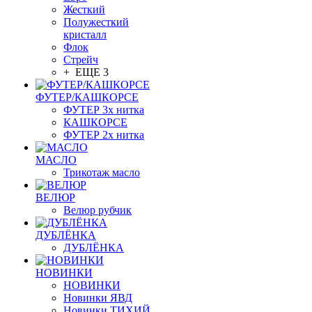
Жесткий
Полужесткий
кристалл
Флок
Стрейч
+ ЕЩЕ 3
ФУТЕР/КАШКОРСЕ
ФУТЕР 3х нитка
КАШКОРСЕ
ФУТЕР 2х нитка
МАСЛО
Трикотаж масло
ВЕЛЮР
Велюр рубчик
ДУБЛЁНКА
ДУБЛЁНКА
НОВИНКИ
НОВИНКИ
Новинки ЯВД
Новинки ТИХИЙ