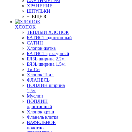
САНТИМЕТРЫ
ХРАНЕНИЕ
ШПУЛЬКИ
+ ЕЩЕ 8
ХЛОПОК
ТЕПЛЫЙ ХЛОПОК
БАТИСТ однотонный
САТИН
Хлопок-жатка
БАТИСТ фактурный
БЯЗЬ ширина 2,2м.
БЯЗЬ ширина 1,5м.
Ти-Си
Хлопок Твил
ФЛАНЕЛЬ
ПОПЛИН ширина
1,5м
Муслин
ПОПЛИН
однотонный
Хлопок крэш
Фланель клетка
ВАФЕЛЬНОЕ
полотно