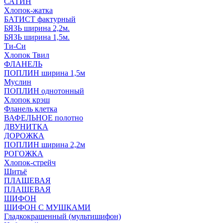
САТИН
Хлопок-жатка
БАТИСТ фактурный
БЯЗЬ ширина 2,2м.
БЯЗЬ ширина 1,5м.
Ти-Си
Хлопок Твил
ФЛАНЕЛЬ
ПОПЛИН ширина 1,5м
Муслин
ПОПЛИН однотонный
Хлопок крэш
Фланель клетка
ВАФЕЛЬНОЕ полотно
ДВУНИТКА
ДОРОЖКА
ПОПЛИН ширина 2,2м
РОГОЖКА
Хлопок-стрейч
Шитьё
ПЛАЩЕВАЯ
ПЛАЩЕВАЯ
ШИФОН
ШИФОН С МУШКАМИ
Гладкокрашенный (мультишифон)