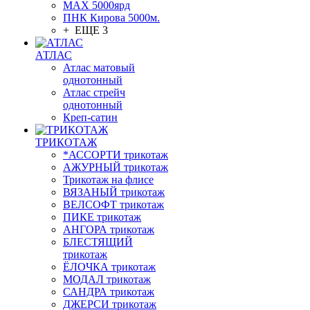
МАХ 5000ярд
ПНК Кирова 5000м.
+ ЕЩЕ 3
АТЛАС
Атлас матовый
однотонный
Атлас стрейч
однотонный
Креп-сатин
ТРИКОТАЖ
*АССОРТИ трикотаж
АЖУРНЫЙ трикотаж
Трикотаж на флисе
ВЯЗАНЫЙ трикотаж
ВЕЛСОФТ трикотаж
ПИКЕ трикотаж
АНГОРА трикотаж
БЛЕСТЯЩИЙ
трикотаж
ЁЛОЧКА трикотаж
МОДАЛ трикотаж
САНДРА трикотаж
ДЖЕРСИ трикотаж