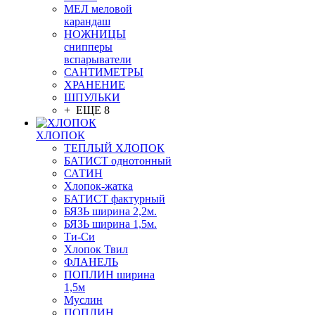
МЕЛ меловой
карандаш
НОЖНИЦЫ
снипперы
вспарыватели
САНТИМЕТРЫ
ХРАНЕНИЕ
ШПУЛЬКИ
+ ЕЩЕ 8
ХЛОПОК
ТЕПЛЫЙ ХЛОПОК
БАТИСТ однотонный
САТИН
Хлопок-жатка
БАТИСТ фактурный
БЯЗЬ ширина 2,2м.
БЯЗЬ ширина 1,5м.
Ти-Си
Хлопок Твил
ФЛАНЕЛЬ
ПОПЛИН ширина
1,5м
Муслин
ПОПЛИН