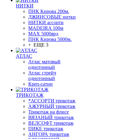
НИТКИ
ПНК Кирова 200м.
ДЖИНСОВЫЕ нитки
НИТКИ ассорти
MADEIRA 100м
МАХ 5000ярд
ПНК Кирова 5000м.
+ ЕЩЕ 3
АТЛАС
Атлас матовый
однотонный
Атлас стрейч
однотонный
Креп-сатин
ТРИКОТАЖ
*АССОРТИ трикотаж
АЖУРНЫЙ трикотаж
Трикотаж на флисе
ВЯЗАНЫЙ трикотаж
ВЕЛСОФТ трикотаж
ПИКЕ трикотаж
АНГОРА трикотаж