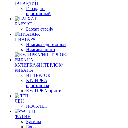
ГАБАРДИН
Габардин
однотонный
БАРХАТ
Бархат стрейч
НИАГАРА
Ниагара однотонная
Ниагара принт
КУЛИРКА/ИНТЕРЛОК/
РИБАНА
ИНТЕРЛОК
КУЛИРКА
однотонная
КУЛИРКА принт
ЛЁН
ПОЛУЛЁН
ФАТИН
Бусины
Евро