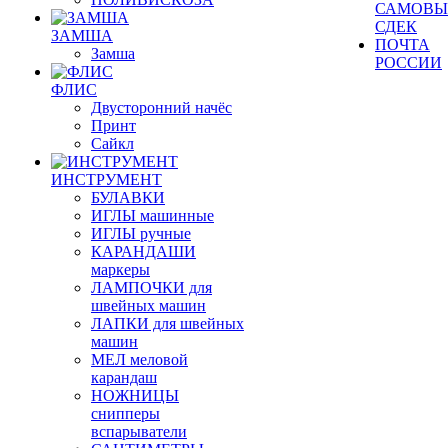
САМОВЫ
СДЕК
ЗАМША
ПОЧТА
Замша
РОССИИ
ФЛИС
Двусторонний начёс
Принт
Сайкл
ИНСТРУМЕНТ
БУЛАВКИ
ИГЛЫ машинные
ИГЛЫ ручные
КАРАНДАШИ
маркеры
ЛАМПОЧКИ для
швейных машин
ЛАПКИ для швейных
машин
МЕЛ меловой
карандаш
НОЖНИЦЫ
снипперы
вспарыватели