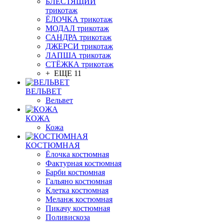
БЛЕСТЯЩИЙ
трикотаж
ЁЛОЧКА трикотаж
МОДАЛ трикотаж
САНДРА трикотаж
ДЖЕРСИ трикотаж
ЛАПША трикотаж
СТЁЖКА трикотаж
+ ЕЩЕ 11
ВЕЛЬВЕТ
Вельвет
КОЖА
Кожа
КОСТЮМНАЯ
Ёлочка костюмная
Фактурная костюмная
Барби костюмная
Гальяно костюмная
Клетка костюмная
Меланж костюмная
Пикачу костюмная
Поливискоза