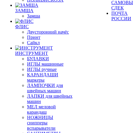
САМОВЫ
СДЕК
ЗАМША
ПОЧТА
Замша
РОССИИ
ФЛИС
Двусторонний начёс
Принт
Сайкл
ИНСТРУМЕНТ
БУЛАВКИ
ИГЛЫ машинные
ИГЛЫ ручные
КАРАНДАШИ
маркеры
ЛАМПОЧКИ для
швейных машин
ЛАПКИ для швейных
машин
МЕЛ меловой
карандаш
НОЖНИЦЫ
снипперы
вспарыватели