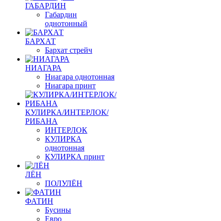
ГАБАРДИН
Габардин
однотонный
БАРХАТ
Бархат стрейч
НИАГАРА
Ниагара однотонная
Ниагара принт
КУЛИРКА/ИНТЕРЛОК/
РИБАНА
ИНТЕРЛОК
КУЛИРКА
однотонная
КУЛИРКА принт
ЛЁН
ПОЛУЛЁН
ФАТИН
Бусины
Евро