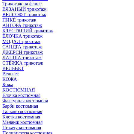
Трикотаж на флисе
ВЯЗАНЫЙ трикотаж
ВЕЛСОФТ трикотаж
ПИКЕ трикотаж
АНГОРА трикотаж
БЛЕСТЯЩИЙ трикотаж
ЁЛОЧКА трикотаж
МОДАЛ трикотаж
САНДРА трикотаж
ДЖЕРСИ трикотаж
ЛАПША трикотаж
СТЁЖКА трикотаж
ВЕЛЬВЕТ
Вельвет
КОЖА
Кожа
КОСТЮМНАЯ
Ёлочка костюмная
Фактурная костюмная
Барби костюмная
Гальяно костюмная
Клетка костюмная
Меланж костюмная
Пикачу костюмная
Поливискоза костюмная