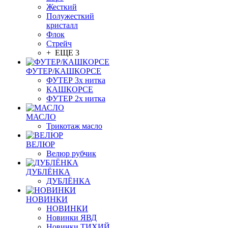
Жесткий
Полужесткий
кристалл
Флок
Стрейч
+ ЕЩЕ 3
ФУТЕР/КАШКОРСЕ
ФУТЕР 3х нитка
КАШКОРСЕ
ФУТЕР 2х нитка
МАСЛО
Трикотаж масло
ВЕЛЮР
Велюр рубчик
ДУБЛЁНКА
ДУБЛЁНКА
НОВИНКИ
НОВИНКИ
Новинки ЯВД
Новинки ТИХИЙ