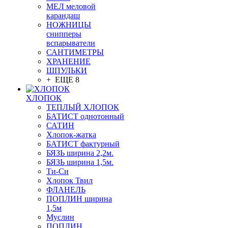
МЕЛ меловой
карандаш
НОЖНИЦЫ
снипперы
вспарыватели
САНТИМЕТРЫ
ХРАНЕНИЕ
ШПУЛЬКИ
+ ЕЩЕ 8
ХЛОПОК
ТЕПЛЫЙ ХЛОПОК
БАТИСТ однотонный
САТИН
Хлопок-жатка
БАТИСТ фактурный
БЯЗЬ ширина 2,2м.
БЯЗЬ ширина 1,5м.
Ти-Си
Хлопок Твил
ФЛАНЕЛЬ
ПОПЛИН ширина
1,5м
Муслин
ПОПЛИН