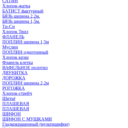
САТИН
Хлопок-жатка
БАТИСТ фактурный
БЯЗЬ ширина 2,2м.
БЯЗЬ ширина 1,5м.
Ти-Си
Хлопок Твил
ФЛАНЕЛЬ
ПОПЛИН ширина 1,5м
Муслин
ПОПЛИН однотонный
Хлопок крэш
Фланель клетка
ВАФЕЛЬНОЕ полотно
ДВУНИТКА
ДОРОЖКА
ПОПЛИН ширина 2,2м
РОГОЖКА
Хлопок-стрейч
Шитьё
ПЛАЩЕВАЯ
ПЛАЩЕВАЯ
ШИФОН
ШИФОН С МУШКАМИ
Гладкокрашенный (мультишифон)