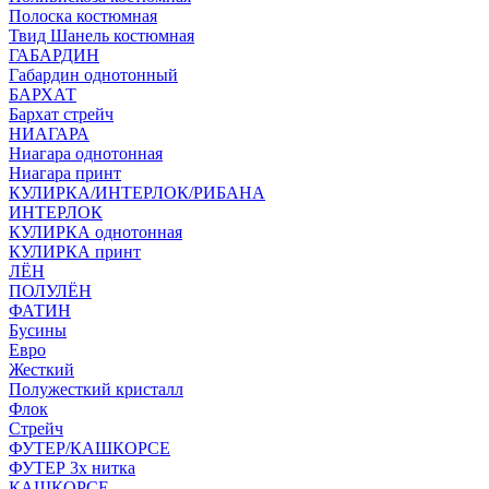
Полоска костюмная
Твид Шанель костюмная
ГАБАРДИН
Габардин однотонный
БАРХАТ
Бархат стрейч
НИАГАРА
Ниагара однотонная
Ниагара принт
КУЛИРКА/ИНТЕРЛОК/РИБАНА
ИНТЕРЛОК
КУЛИРКА однотонная
КУЛИРКА принт
ЛЁН
ПОЛУЛЁН
ФАТИН
Бусины
Евро
Жесткий
Полужесткий кристалл
Флок
Стрейч
ФУТЕР/КАШКОРСЕ
ФУТЕР 3х нитка
КАШКОРСЕ