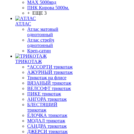
МАХ 5000ярд
ПНК Кирова 5000м.
+ ЕЩЕ 3
АТЛАС
Атлас матовый
однотонный
Атлас стрейч
однотонный
Креп-сатин
ТРИКОТАЖ
*АССОРТИ трикотаж
АЖУРНЫЙ трикотаж
Трикотаж на флисе
ВЯЗАНЫЙ трикотаж
ВЕЛСОФТ трикотаж
ПИКЕ трикотаж
АНГОРА трикотаж
БЛЕСТЯЩИЙ
трикотаж
ЁЛОЧКА трикотаж
МОДАЛ трикотаж
САНДРА трикотаж
ДЖЕРСИ трикотаж