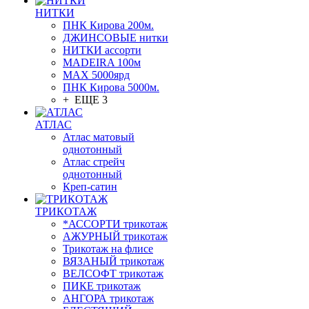
НИТКИ
ПНК Кирова 200м.
ДЖИНСОВЫЕ нитки
НИТКИ ассорти
MADEIRA 100м
МАХ 5000ярд
ПНК Кирова 5000м.
+ ЕЩЕ 3
АТЛАС
Атлас матовый
однотонный
Атлас стрейч
однотонный
Креп-сатин
ТРИКОТАЖ
*АССОРТИ трикотаж
АЖУРНЫЙ трикотаж
Трикотаж на флисе
ВЯЗАНЫЙ трикотаж
ВЕЛСОФТ трикотаж
ПИКЕ трикотаж
АНГОРА трикотаж