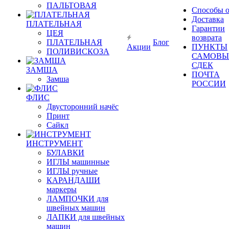
ПАЛЬТОВАЯ
Способы 
Доставка
ПЛАТЕЛЬНАЯ
Гарантии
ЦЕЯ
возврата
ПЛАТЕЛЬНАЯ
Блог
Акции
ПУНКТЫ
ПОЛИВИСКОЗА
САМОВЫ
СДЕК
ЗАМША
ПОЧТА
Замша
РОССИИ
ФЛИС
Двусторонний начёс
Принт
Сайкл
ИНСТРУМЕНТ
БУЛАВКИ
ИГЛЫ машинные
ИГЛЫ ручные
КАРАНДАШИ
маркеры
ЛАМПОЧКИ для
швейных машин
ЛАПКИ для швейных
машин