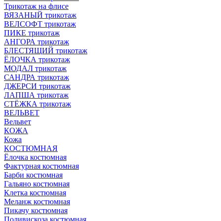
Трикотаж на флисе
ВЯЗАНЫЙ трикотаж
ВЕЛСОФТ трикотаж
ПИКЕ трикотаж
АНГОРА трикотаж
БЛЕСТЯЩИЙ трикотаж
ЁЛОЧКА трикотаж
МОДАЛ трикотаж
САНДРА трикотаж
ДЖЕРСИ трикотаж
ЛАПША трикотаж
СТЁЖКА трикотаж
ВЕЛЬВЕТ
Вельвет
КОЖА
Кожа
КОСТЮМНАЯ
Ёлочка костюмная
Фактурная костюмная
Барби костюмная
Гальяно костюмная
Клетка костюмная
Меланж костюмная
Пикачу костюмная
Поливискоза костюмная