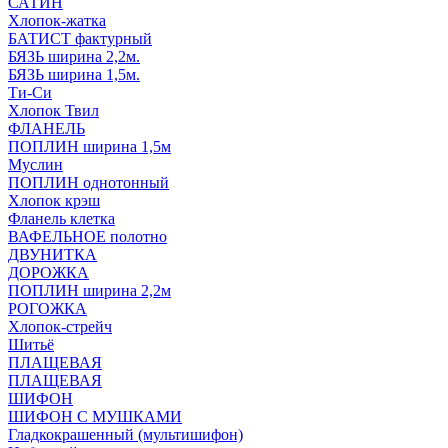
САТИН
Хлопок-жатка
БАТИСТ фактурный
БЯЗЬ ширина 2,2м.
БЯЗЬ ширина 1,5м.
Ти-Си
Хлопок Твил
ФЛАНЕЛЬ
ПОПЛИН ширина 1,5м
Муслин
ПОПЛИН однотонный
Хлопок крэш
Фланель клетка
ВАФЕЛЬНОЕ полотно
ДВУНИТКА
ДОРОЖКА
ПОПЛИН ширина 2,2м
РОГОЖКА
Хлопок-стрейч
Шитьё
ПЛАЩЕВАЯ
ПЛАЩЕВАЯ
ШИФОН
ШИФОН С МУШКАМИ
Гладкокрашенный (мультишифон)