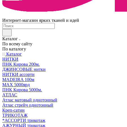
Интернет-магазин ярких тканей и идей
Каталог
По всему сайту
По каталогу
Каталог
НИТКИ
ПНК Кирова 200м.
ДЖИНСОВЫЕ нитки
НИТКИ ассорти
MADEIRA 100м
МАХ 5000ярд
ПНК Кирова 5000м.
АТЛАС
Атлас матовый однотонный
Атлас стрейч однотонный
Креп-сатин
ТРИКОТАЖ
*АССОРТИ трикотаж
АЖУРНЫЙ трикотаж