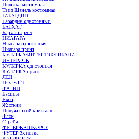
Полоска костюмная
Твид Шанель костюмная
ГАБАРДИН
Габардин однотонный
БАРХАТ
Бархат стрейч
НИАГАРА
Ниагара однотонная
Ниагара принт
КУЛИРКА/ИНТЕРЛОК/РИБАНА
ИНТЕРЛОК
КУЛИРКА однотонная
КУЛИРКА принт
ЛЁН
ПОЛУЛЁН
ФАТИН
Бусины
Евро
Жесткий
Полужесткий кристалл
Флок
Стрейч
ФУТЕР/КАШКОРСЕ
ФУТЕР 3х нитка
КАШКОРСЕ