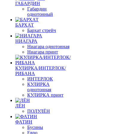
ГАБАРДИН
Габардин
однотонный
БАРХАТ
Бархат стрейч
НИАГАРА
Ниагара однотонная
Ниагара принт
КУЛИРКА/ИНТЕРЛОК/
РИБАНА
ИНТЕРЛОК
КУЛИРКА
однотонная
КУЛИРКА принт
ЛЁН
ПОЛУЛЁН
ФАТИН
Бусины
Евро