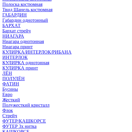
Полоска костюмная
Твид Шанель костюмная
ГАБАРДИН
Габардин однотонный
БАРХАТ
Бархат стрейч
НИАГАРА
Ниагара однотонная
Ниагара принт
КУЛИРКА/ИНТЕРЛОК/РИБАНА
ИНТЕРЛОК
КУЛИРКА однотонная
КУЛИРКА принт
ЛЁН
ПОЛУЛЁН
ФАТИН
Бусины
Евро
Жесткий
Полужесткий кристалл
Флок
Стрейч
ФУТЕР/КАШКОРСЕ
ФУТЕР 3х нитка
КАШКОРСЕ