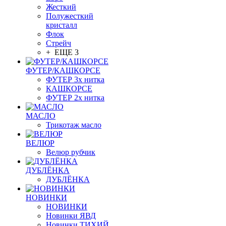
Жесткий
Полужесткий
кристалл
Флок
Стрейч
+ ЕЩЕ 3
ФУТЕР/КАШКОРСЕ
ФУТЕР 3х нитка
КАШКОРСЕ
ФУТЕР 2х нитка
МАСЛО
Трикотаж масло
ВЕЛЮР
Велюр рубчик
ДУБЛЁНКА
ДУБЛЁНКА
НОВИНКИ
НОВИНКИ
Новинки ЯВД
Новинки ТИХИЙ