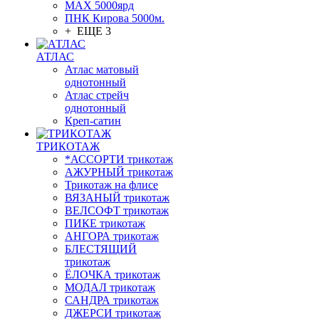
МАХ 5000ярд
ПНК Кирова 5000м.
+ ЕЩЕ 3
АТЛАС
Атлас матовый
однотонный
Атлас стрейч
однотонный
Креп-сатин
ТРИКОТАЖ
*АССОРТИ трикотаж
АЖУРНЫЙ трикотаж
Трикотаж на флисе
ВЯЗАНЫЙ трикотаж
ВЕЛСОФТ трикотаж
ПИКЕ трикотаж
АНГОРА трикотаж
БЛЕСТЯЩИЙ
трикотаж
ЁЛОЧКА трикотаж
МОДАЛ трикотаж
САНДРА трикотаж
ДЖЕРСИ трикотаж