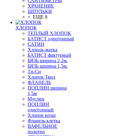
САНТИМЕТРЫ
ХРАНЕНИЕ
ШПУЛЬКИ
+ ЕЩЕ 8
ХЛОПОК
ТЕПЛЫЙ ХЛОПОК
БАТИСТ однотонный
САТИН
Хлопок-жатка
БАТИСТ фактурный
БЯЗЬ ширина 2,2м.
БЯЗЬ ширина 1,5м.
Ти-Си
Хлопок Твил
ФЛАНЕЛЬ
ПОПЛИН ширина
1,5м
Муслин
ПОПЛИН
однотонный
Хлопок крэш
Фланель клетка
ВАФЕЛЬНОЕ
полотно