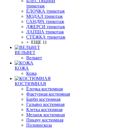
БЛЕСТЯЩИЙ
трикотаж
ЁЛОЧКА трикотаж
МОДАЛ трикотаж
САНДРА трикотаж
ДЖЕРСИ трикотаж
ЛАПША трикотаж
СТЁЖКА трикотаж
+ ЕЩЕ 11
ВЕЛЬВЕТ
Вельвет
КОЖА
Кожа
КОСТЮМНАЯ
Ёлочка костюмная
Фактурная костюмная
Барби костюмная
Гальяно костюмная
Клетка костюмная
Меланж костюмная
Пикачу костюмная
Поливискоза