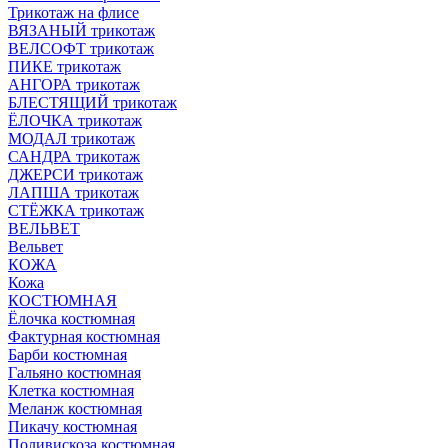
Трикотаж на флисе
ВЯЗАНЫЙ трикотаж
ВЕЛСОФТ трикотаж
ПИКЕ трикотаж
АНГОРА трикотаж
БЛЕСТЯЩИЙ трикотаж
ЁЛОЧКА трикотаж
МОДАЛ трикотаж
САНДРА трикотаж
ДЖЕРСИ трикотаж
ЛАПША трикотаж
СТЁЖКА трикотаж
ВЕЛЬВЕТ
Вельвет
КОЖА
Кожа
КОСТЮМНАЯ
Ёлочка костюмная
Фактурная костюмная
Барби костюмная
Гальяно костюмная
Клетка костюмная
Меланж костюмная
Пикачу костюмная
Поливискоза костюмная