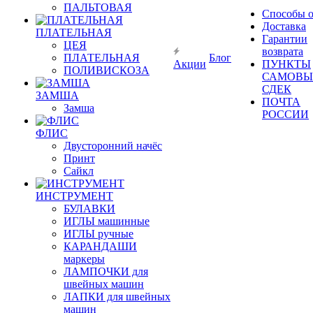
ПАЛЬТОВАЯ
Способы 
Доставка
ПЛАТЕЛЬНАЯ
Гарантии
ЦЕЯ
возврата
ПЛАТЕЛЬНАЯ
Блог
Акции
ПУНКТЫ
ПОЛИВИСКОЗА
САМОВЫ
СДЕК
ЗАМША
ПОЧТА
Замша
РОССИИ
ФЛИС
Двусторонний начёс
Принт
Сайкл
ИНСТРУМЕНТ
БУЛАВКИ
ИГЛЫ машинные
ИГЛЫ ручные
КАРАНДАШИ
маркеры
ЛАМПОЧКИ для
швейных машин
ЛАПКИ для швейных
машин