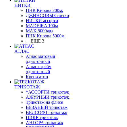
НИТКИ
ПНК Кирова 200м.
ДЖИНСОВЫЕ нитки
НИТКИ ассорти
MADEIRA 100м
МАХ 5000ярд
ПНК Кирова 5000м.
+ ЕЩЕ 3
АТЛАС
Атлас матовый
однотонный
Атлас стрейч
однотонный
Креп-сатин
ТРИКОТАЖ
*АССОРТИ трикотаж
АЖУРНЫЙ трикотаж
Трикотаж на флисе
ВЯЗАНЫЙ трикотаж
ВЕЛСОФТ трикотаж
ПИКЕ трикотаж
АНГОРА трикотаж