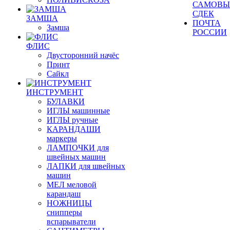
САМОВЫ
СДЕК
ЗАМША
ПОЧТА
Замша
РОССИИ
ФЛИС
Двусторонний начёс
Принт
Сайкл
ИНСТРУМЕНТ
БУЛАВКИ
ИГЛЫ машинные
ИГЛЫ ручные
КАРАНДАШИ
маркеры
ЛАМПОЧКИ для
швейных машин
ЛАПКИ для швейных
машин
МЕЛ меловой
карандаш
НОЖНИЦЫ
снипперы
вспарыватели