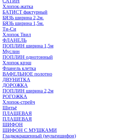
САТИН
Хлопок-жатка
БАТИСТ фактурный
БЯЗЬ ширина 2,2м.
БЯЗЬ ширина 1,5м.
Ти-Си
Хлопок Твил
ФЛАНЕЛЬ
ПОПЛИН ширина 1,5м
Муслин
ПОПЛИН однотонный
Хлопок крэш
Фланель клетка
ВАФЕЛЬНОЕ полотно
ДВУНИТКА
ДОРОЖКА
ПОПЛИН ширина 2,2м
РОГОЖКА
Хлопок-стрейч
Шитьё
ПЛАЩЕВАЯ
ПЛАЩЕВАЯ
ШИФОН
ШИФОН С МУШКАМИ
Гладкокрашенный (мультишифон)