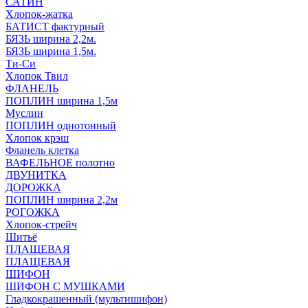
САТИН
Хлопок-жатка
БАТИСТ фактурный
БЯЗЬ ширина 2,2м.
БЯЗЬ ширина 1,5м.
Ти-Си
Хлопок Твил
ФЛАНЕЛЬ
ПОПЛИН ширина 1,5м
Муслин
ПОПЛИН однотонный
Хлопок крэш
Фланель клетка
ВАФЕЛЬНОЕ полотно
ДВУНИТКА
ДОРОЖКА
ПОПЛИН ширина 2,2м
РОГОЖКА
Хлопок-стрейч
Шитьё
ПЛАЩЕВАЯ
ПЛАЩЕВАЯ
ШИФОН
ШИФОН С МУШКАМИ
Гладкокрашенный (мультишифон)