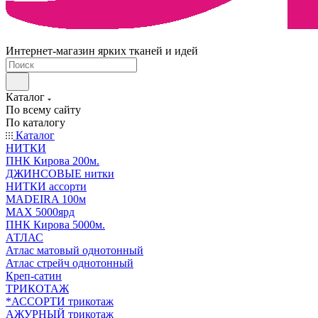
Интернет-магазин ярких тканей и идей
Каталог
По всему сайту
По каталогу
Каталог
НИТКИ
ПНК Кирова 200м.
ДЖИНСОВЫЕ нитки
НИТКИ ассорти
MADEIRA 100м
МАХ 5000ярд
ПНК Кирова 5000м.
АТЛАС
Атлас матовый однотонный
Атлас стрейч однотонный
Креп-сатин
ТРИКОТАЖ
*АССОРТИ трикотаж
АЖУРНЫЙ трикотаж