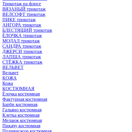
Трикотаж на флисе
ВЯЗАНЫЙ трикотаж
ВЕЛСОФТ трикотаж
ПИКЕ трикотаж
АНГОРА трикотаж
БЛЕСТЯЩИЙ трикотаж
ЁЛОЧКА трикотаж
МОДАЛ трикотаж
САНДРА трикотаж
ДЖЕРСИ трикотаж
ЛАПША трикотаж
СТЁЖКА трикотаж
ВЕЛЬВЕТ
Вельвет
КОЖА
Кожа
КОСТЮМНАЯ
Ёлочка костюмная
Фактурная костюмная
Барби костюмная
Гальяно костюмная
Клетка костюмная
Меланж костюмная
Пикачу костюмная
Поливискоза костюмная