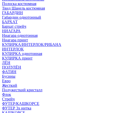
Полоска костюмная
Твид Шанель костюмная
ГАБАРДИН
Габардин однотонный
БАРХАТ
Бархат стрейч
НИАГАРА
Ниагара однотонная
Ниагара принт
КУЛИРКА/ИНТЕРЛОК/РИБАНА
ИНТЕРЛОК
КУЛИРКА однотонная
КУЛИРКА принт
ЛЁН
ПОЛУЛЁН
ФАТИН
Бусины
Евро
Жесткий
Полужесткий кристалл
Флок
Стрейч
ФУТЕР/КАШКОРСЕ
ФУТЕР 3х нитка
КАШКОРСЕ